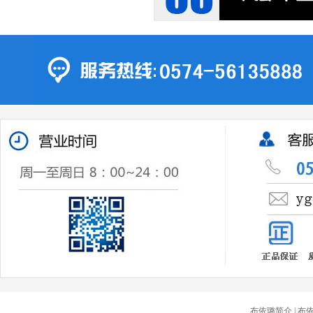
布依璐简介
| 布