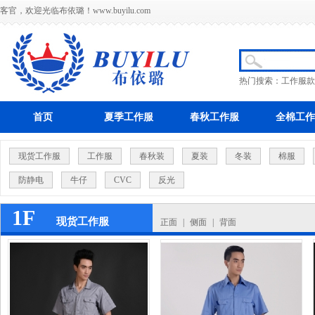
客官，欢迎光临布依璐！
www.buyilu.com
热门搜索：
工作服款
首页
夏季工作服
春秋工作服
全棉工作
现货工作服
工作服
春秋装
夏装
冬装
棉服
防静电
牛仔
CVC
反光
1F
现货工作服
正面
|
侧面
|
背面