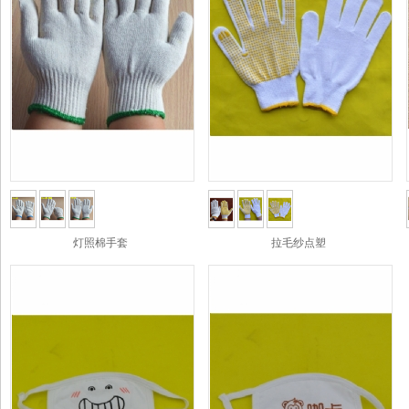
灯照棉手套
拉毛纱点塑