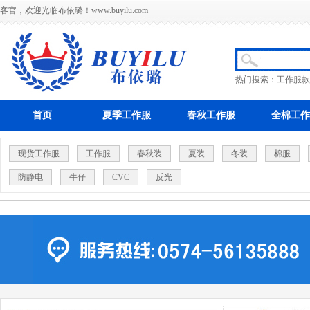
客官，欢迎光临布依璐！
www.buyilu.com
热门搜索：
工作服款
首页
夏季工作服
春秋工作服
全棉工作
现货工作服
工作服
春秋装
夏装
冬装
棉服
防静电
牛仔
CVC
反光